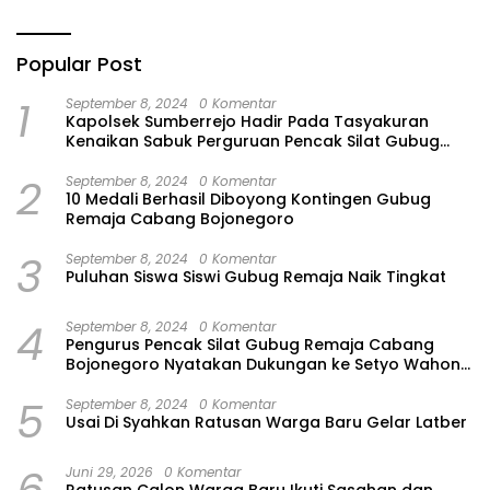
Popular Post
1
September 8, 2024
0 Komentar
Kapolsek Sumberrejo Hadir Pada Tasyakuran
Kenaikan Sabuk Perguruan Pencak Silat Gubug
Remaja
2
September 8, 2024
0 Komentar
10 Medali Berhasil Diboyong Kontingen Gubug
Remaja Cabang Bojonegoro
3
September 8, 2024
0 Komentar
Puluhan Siswa Siswi Gubug Remaja Naik Tingkat
4
September 8, 2024
0 Komentar
Pengurus Pencak Silat Gubug Remaja Cabang
Bojonegoro Nyatakan Dukungan ke Setyo Wahono
– Nurul Azizah
5
September 8, 2024
0 Komentar
Usai Di Syahkan Ratusan Warga Baru Gelar Latber
Juni 29, 2026
0 Komentar