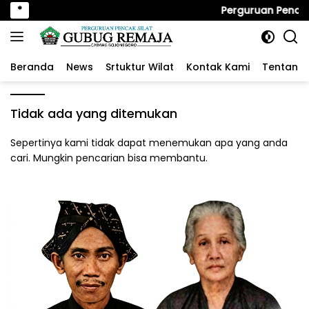
Langsung
*
Perguruan Pencak
ke
konten
Beranda
News
Srtuktur Wilat
Kontak Kami
Tentang 
Tidak ada yang ditemukan
Sepertinya kami tidak dapat menemukan apa yang anda
cari. Mungkin pencarian bisa membantu.